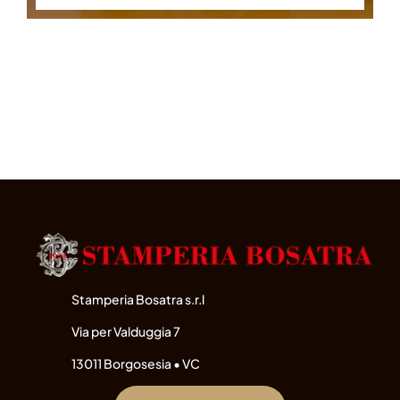
Stamperia Bosatra s.r.l
Via per Valduggia 7
13011 Borgosesia • VC