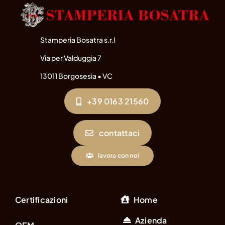
Stamperia Bosatra s.r.l
Via per Valduggia 7
13011 Borgosesia • VC
+39 0163 21560
contattaci
lavora con noi
Certificazioni
Home
Azienda